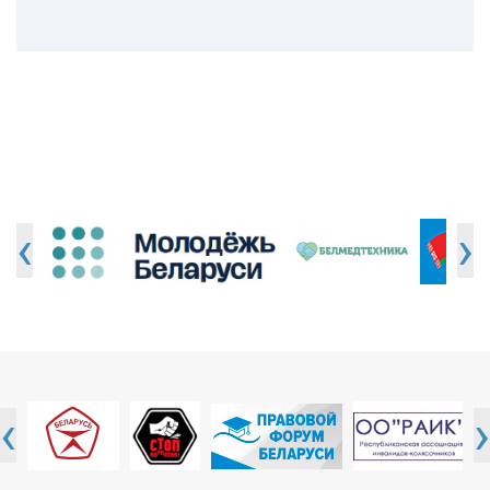
‹
›
‹
›