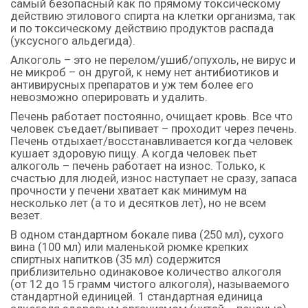
самый безопасный как по прямому токсическому
действию этилового спирта на клетки организма, так
и по токсическому действию продуктов распада
(уксусного альдегида).
Алкоголь – это не перелом/ушиб/опухоль, не вирус и
не микроб – он другой, к нему нет антибиотиков и
антивирусных препаратов и уж тем более его
невозможно оперировать и удалить.
Печень работает постоянно, очищает кровь. Все что
человек съедает/выпивает – проходит через печень.
Печень отдыхает/восстанавливается когда человек
кушает здоровую пищу. А когда человек пьет
алкоголь – печень работает на износ. Только, к
счастью для людей, износ наступает не сразу, запаса
прочности у печени хватает как минимум на
несколько лет (а то и десятков лет), но не всем
везет.
В одном стандартном бокале пива (250 мл), сухого
вина (100 мл) или маленькой рюмке крепких
спиртных напитков (35 мл) содержится
приблизительно одинаковое количество алкоголя
(от 12 до 15 грамм чистого алкоголя), называемого
стандартной единицей. 1 стандартная единица