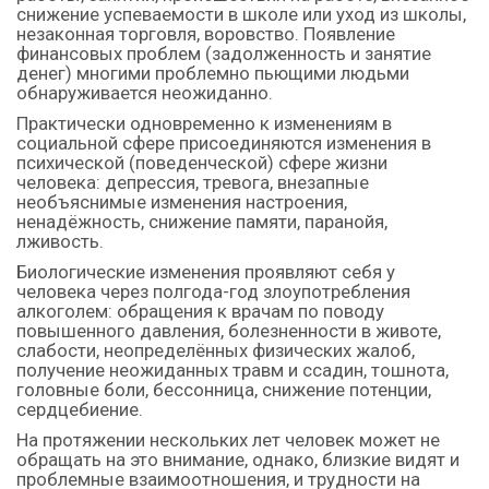
снижение успеваемости в школе или уход из школы,
незаконная торговля, воровство. Появление
финансовых проблем (задолженность и занятие
денег) многими проблемно пьющими людьми
обнаруживается неожиданно.
Практически одновременно к изменениям в
социальной сфере присоединяются изменения в
психической (поведенческой) сфере жизни
человека: депрессия, тревога, внезапные
необъяснимые изменения настроения,
ненадёжность, снижение памяти, паранойя,
лживость.
Биологические изменения проявляют себя у
человека через полгода-год злоупотребления
алкоголем: обращения к врачам по поводу
повышенного давления, болезненности в животе,
слабости, неопределённых физических жалоб,
получение неожиданных травм и ссадин, тошнота,
головные боли, бессонница, снижение потенции,
сердцебиение.
На протяжении нескольких лет человек может не
обращать на это внимание, однако, близкие видят и
проблемные взаимоотношения, и трудности на