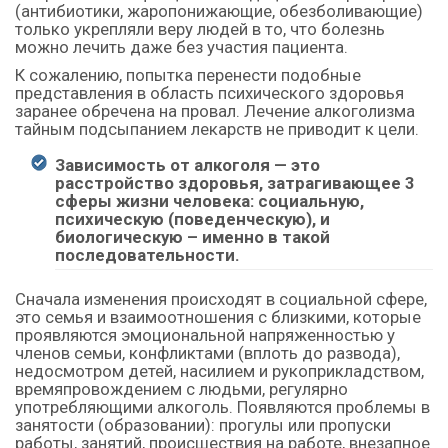
(антибиотики, жаропонижающие, обезболивающие)
только укрепляли веру людей в то, что болезнь
можно лечить даже без участия пациента.
К сожалению, попытка перенести подобные
представления в область психического здоровья
заранее обречена на провал. Лечение алкоголизма
тайным подсыпанием лекарств не приводит к цели.
Зависимость от алкоголя — это
расстройство здоровья, затрагивающее 3
сферы жизни человека: социальную,
психическую (поведенческую), и
биологическую – именно в такой
последовательности.
Сначала изменения происходят в социальной сфере,
это семья и взаимоотношения с близкими, которые
проявляются эмоциональной напряженностью у
членов семьи, конфликтами (вплоть до развода),
недосмотром детей, насилием и рукоприкладством,
времяпровождением с людьми, регулярно
употребляющими алкоголь. Появляются проблемы в
занятости (образовании): прогулы или пропуски
работы, занятий, происшествия на работе, внезапное