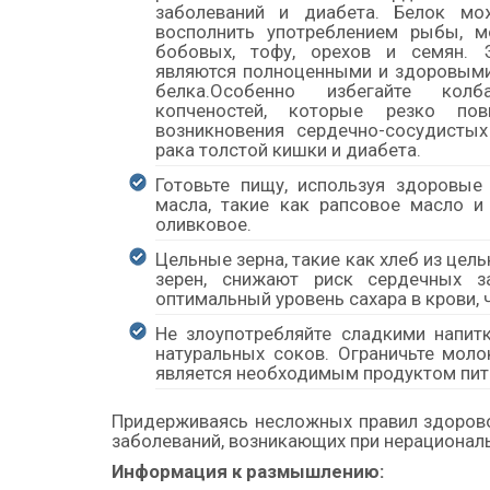
заболеваний и диабета. Белок м
восполнить употреблением рыбы, м
бобовых, тофу, орехов и семян. 
являются полноценными и здоровым
белка.Особенно избегайте колба
копченостей, которые резко по
возникновения сердечно-сосудистых
рака толстой кишки и диабета.
Готовьте пищу, используя здоровые
масла, такие как рапсовое масло и
оливковое.
Цельные зерна, такие как хлеб из цел
зерен, снижают риск сердечных з
оптимальный уровень сахара в крови, 
Не злоупотребляйте сладкими напитк
натуральных соков. Ограничьте моло
является необходимым продуктом пит
Придерживаясь несложных правил здорово
заболеваний, возникающих при нерационал
Информация к размышлению: