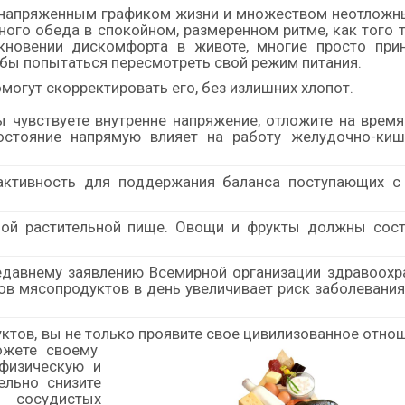
о напряженным графиком жизни и множеством неотложны
ого обеда в спокойном, размеренном ритме, как того 
никновении дискомфорта в животе, многие просто при
обы попытаться пересмотреть свой режим питания.
могут скорректировать его, без излишних хлопот.
ы чувствуете внутренне напряжение, отложите на врем
состояние напрямую влияет на работу желудочно-киш
 активность для поддержания баланса поступающих с
ной растительной пище. Овощи и фрукты должны сост
едавнему заявлению Всемирной организации здравоохр
ов мясопродуктов в день увеличивает риск заболевани
ктов, вы не только проявите свое цивилизованное отно
ожете своему
физическую и
ельно снизите
 сосудистых