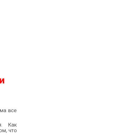
и
ема все
я. Как
ом, что