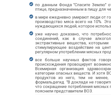
по данным Фонда "Спасите Землю" о
птице, предназначенным в пищу для ч
в мире ежедневно умирают люди от го
производство мяса всего на 10%. Эт
нуждающихся людей, которое использ
уже научно доказано, что потребно
соединений, как в случае алкого
экстрактивные вещества, которыми
стимулирующее воздействие на цент
регулярном употреблении мясных про
все больше научных фактов говор
происхождения провоцирует возникно
Всемирная организация здравоохра
категории опасных веществ. И хотя В
продуктов из него, тем не менее,
формальдегид. "В докладе не говоритс
что сокращение потребления мясных п
пояснили представители ВОЗ.