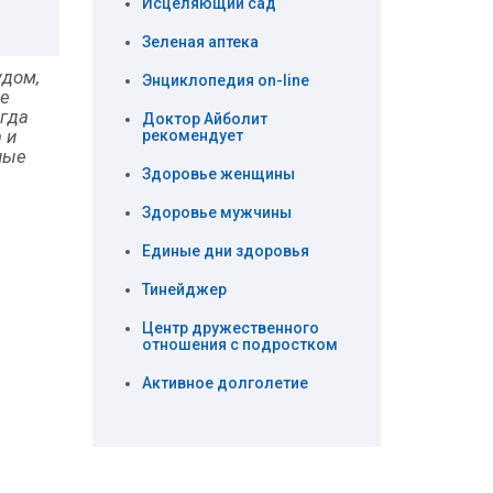
Исцеляющий сад
Зеленая аптека
удом,
Энциклопедия on-line
ме
егда
Доктор Айболит
 и
рекомендует
ные
Здоровье женщины
Здоровье мужчины
Единые дни здоровья
Тинейджер
Центр дружественного
отношения с подростком
Активное долголетие