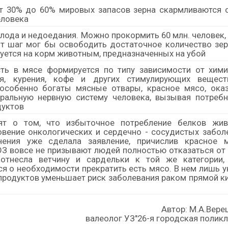
т 30% до 60% мировых запасов зерна скармливаются с
еловека
лода и недоедания. Можно прокормить 60 млн. человек,
от шаг мог бы освободить достаточное количество зе
уется на корм животным, предназначенных на убой
сть в мясе формируется по типу зависимости от хими
ля, курения, кофе и других стимулирующих вещест
 особенно богаты мясные отвары, красное мясо, ока
ральную нервную систему человека, вызывая потребн
дуктов
ят о том, что избыточное потребление белков жив
вение онкологических и сердечно - сосудистых забол
нения уже сделала заявление, причислив красное 
ОЗ вовсе не призывают людей полностью отказаться от
 отнесла ветчину и сардельки к той же категории,
я о необходимости прекратить есть мясо. В нем лишь у
родуктов уменьшает риск заболевания раком прямой ки
Автор: М.А.Вере
валеолог УЗ"26-я городская полик