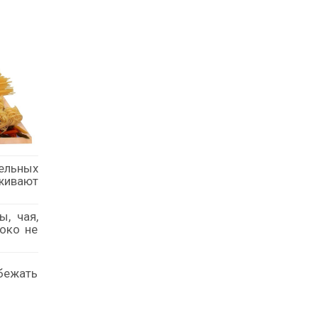
цельных
живают
, чая,
око не
бежать