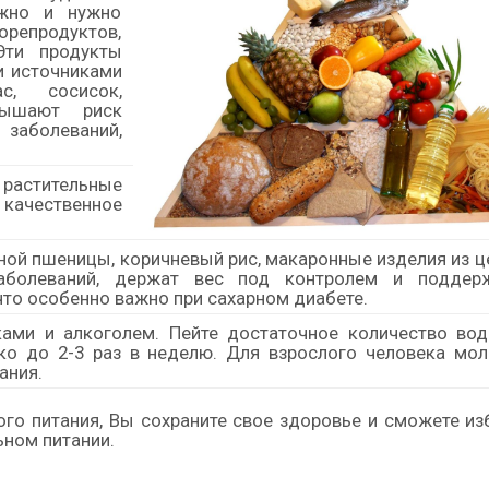
ожно и нужно
орепродуктов,
Эти продукты
и источниками
с, сосисок,
вышают риск
 заболеваний,
 растительные
 качественное
ьной пшеницы, коричневый рис, макаронные изделия из 
аболеваний, держат вес под контролем и поддер
что особенно важно при сахарном диабете.
ами и алкоголем. Пейте достаточное количество воды
ко до 2-3 раз в неделю. Для взрослого человека мол
ания.
го питания, Вы сохраните свое здоровье и сможете из
ьном питании.