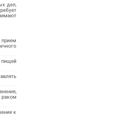
х дел,
требует
нимают
я прием
ечного
 пищей
авлять
анения,
я раком
шение к