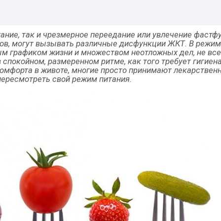
ание, так и чрезмерное переедание или увлечение фастф
дов, могут вызывать различные дисфункции ЖКТ. В режи
ым графиком жизни и множеством неотложных дел, не вс
 спокойном, размеренном ритме, как того требует гигиена
комфорта в животе, многие просто принимают лекарствен
пересмотреть свой режим питания.