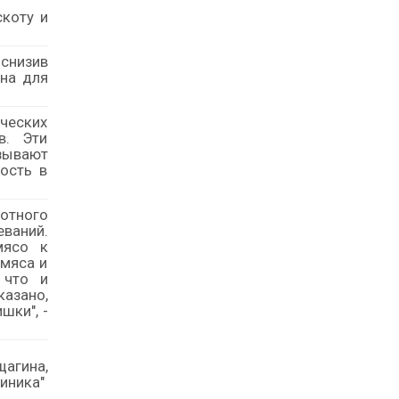
коту и
 снизив
рна для
ческих
в. Эти
зывают
ость в
отного
еваний.
мясо к
 мяса и
 что и
казано,
шки", -
щагина,
линика"