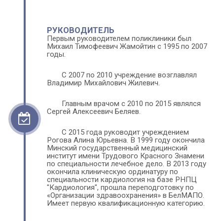
РУКОВОДИТЕЛЬ
Первым руководителем по­ли­кли­ники был 
Михаил Тимофеевич Жамойтин с 1995 по 2007 
годы.
С 2007 по 2010 учреждение возглавлял 
Владимир Михайлович Жилевич.
Главным врачом с 2010 по 2015 являлся 
Сергей Алексеевич Беляев.
С 2015 года руководит учреждением 
Рогова Алина Юрьевна. В 1999 году окончила 
Минский государственный медицинский 
институт имени Трудового Красного Знамени 
по спе­ци­аль­нос­ти ле­чеб­ное дело. В 2013 году 
окончила кли­ни­ческую ординатуру по 
специальности кардиология на базе РНПЦ 
"Кар­дио­ло­гия", про­шла пере­под­готовку по 
«Орга­низации здраво­охранения» в БелМАПО. 
Имеет первую ква­ли­фи­ка­цион­ную ка­те­го­рию.