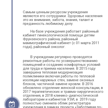
Самым ценным ресурсом учреждения 
являются его сотрудники. Здоровье населения 
это их внимание, забота, знания, талант и 
преданность любимому делу.
На базе учреждения работает районный 
кабинет гинекологической помощи детям 
Фрунзенского района, районный 
маммографический кабинет (с 01 марта 2011 
года), районный онколог.
В учреждении регулярно проводятся  
ремонтные работы по усо­вер­шен­ство­ва­нию 
помещений и созданию ком­форт­ных условий 
для труда и приема населения. В 2015 году 
завершена тепловая модернизация 
поликлиники включая работы по тепловой 
изоляции наружных стен, замене оконных 
блоков, частичной замене кровли. В 2016 
обновлено отделение женской кон­суль­та­ции, в 
2017 терапевтических и травма-хирургического 
отделения, в 2018 клинико-диагностической 
лаборатории и кабинетов УЗИ, в  2019 году 
полностью сменила облик регистратура 
учреждения в рамках проекта «Заботливая по­