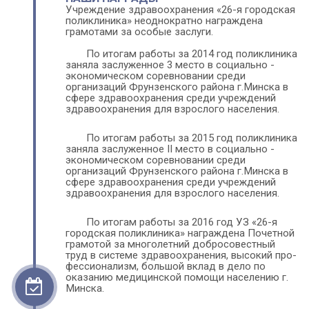
Учреждение здравоохранения «26-я городская 
поликлиника» неоднократно награждена 
грамотами за особые заслуги. 
По итогам работы за 2014 год поликлиника 
заняла заслуженное 3 место в социально - 
экономическом соревновании среди 
организаций Фрунзенского района г.Минска в 
сфере здравоохранения среди учреждений 
здравоохранения для взрослого на­се­ле­ния. 
По итогам работы за 2015 год поликлиника 
заняла заслуженное II место в социально - 
экономическом соревновании среди 
организаций Фрунзенского района г.Минска в 
сфере здравоохранения среди учреждений 
здравоохранения для взрослого на­се­ле­ния. 
По итогам работы за 2016 год УЗ «26-я 
городская поликлиника» на­гра­жде­на Почетной 
грамотой за многолетний добросовестный 
труд в системе здра­во­охра­не­ния, высокий про­
фес­си­онализм, большой вклад в дело по 
оказанию медицинской помощи населению г. 
Минска. 