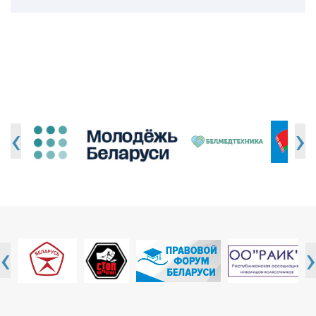
‹
›
‹
›