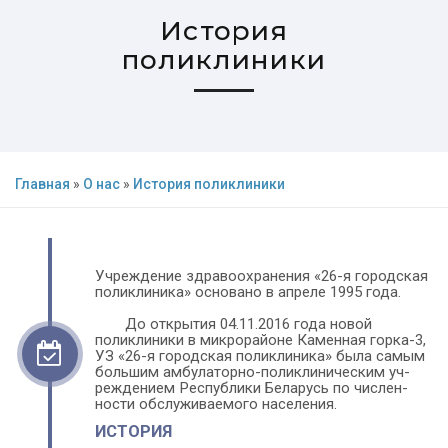
История
поликлиники
Главная
»
О нас
»
История поликлиники
Учреждение здравоохранения «26-я городская 
поликлиника» основано в апреле 1995 года. 
До открытия 04.11.2016 года новой 
поликлиники в микрорайоне Каменная горка-3,  
УЗ «26-я городская поли­кли­ника» была самым 
большим амбу­ла­тор­но-поликлиническим уч­
реж­де­нием Рес­пуб­лики Беларусь по чи­слен­
ности обслуживаемого насе­ления.
ИСТОРИЯ