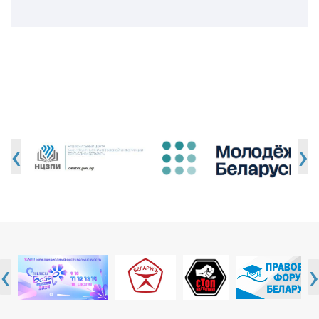
‹
›
‹
›