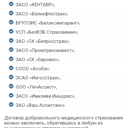
ЗАСО «КЕНТАВР»;
ЗАСО «Белнефтестрах»;
БРУПЭИC «Белэксимгарант»;
УСП «БелВЭБ Страхование»;
ЗАО «СК «Белросстрах»;
ЗАСО «Промтрансинвест»;
ЗАО «СК «Евроинс»;
СООО «Асоба»;
ЗСАО «Ингосстрах»;
ООО «ЛечАссист»;
ЗАСО «Имклива Иншурас»;
ЗАО «Ваш Ассистанс».
Договор добровольного медицинского страхования
можно заключить, обратившись в любую из
вышеуказанных страховых компаний.