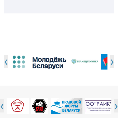
‹
›
‹
›