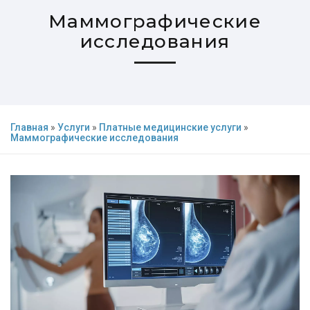
Маммографические
исcледования
Главная
»
Услуги
»
Платные медицинские услуги
»
Маммографические исcледования