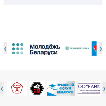
‹
›
‹
›