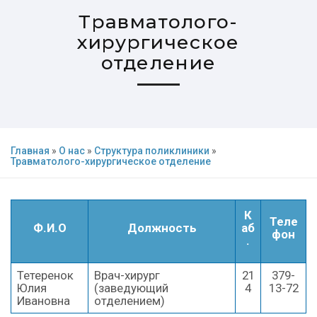
Травматолого-
хирургическое
отделение
Главная
»
О нас
»
Структура поликлиники
»
Травматолого-хирургическое отделение
К
Теле
Ф.И.О
Должность
аб
фон
.
Тетеренок
Врач-хирург
21
379-
Юлия
(заведующий
4
13-72
Ивановна
отделением)