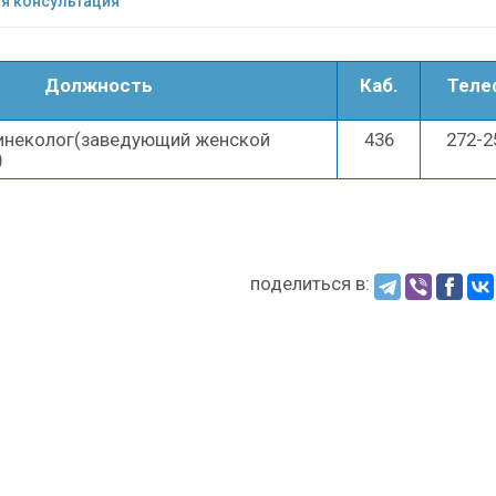
я консультация
Должность
Каб.
Теле
инеколог(заведующий женской
436
272-2
)
поделиться в: