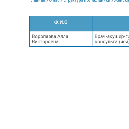
Главная
»
О нас
»
Структура поликлиники
»
Женска
Ф.И.О
Воропаева Алла
Врач-акушер-г
Викторовна
консультацией