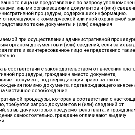
ванного лица на представление по запросу уполномочен
анами, иными организациями документов и (или) сведен
инистративной процедуры, содержащих информацию,
и относящуюся к коммерческой или иной охраняемой за
 представило такие документы и (или) сведения
маемой при осуществлении административной процедуры
 органом документов и (или) сведений, если за их вы
ая плата и заинтересованное лицо не представило такие
тельно.
 в соответствии с законодательством от внесения плат
ивной процедуры, гражданин вместо документа,
вляет документ, подтверждающий право на такое
обождения помимо документа, подтверждающего внесен
 на частичное освобождение.
тративной процедуры, которая в соответствии с настоя
, требуется запрос документов и (или) сведений от
ий, за выдачу которых предусмотрена плата, и граждана
едения самостоятельно, граждане оплачивают выдачу
ий.