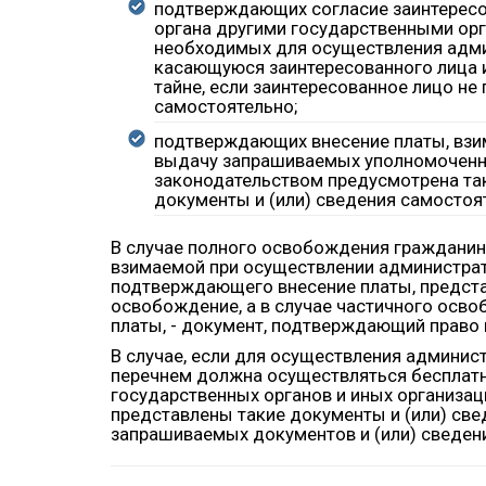
подтверждающих согласие заинтересо
органа другими государственными орг
необходимых для осуществления адм
касающуюся заинтересованного лица 
тайне, если заинтересованное лицо не
самостоятельно;
подтверждающих внесение платы, взи
выдачу запрашиваемых уполномоченным
законодательством предусмотрена так
документы и (или) сведения самостоя
В случае полного освобождения гражданина
взимаемой при осуществлении администрат
подтверждающего внесение платы, предста
освобождение, а в случае частичного осв
платы, - документ, подтверждающий право
В случае, если для осуществления админис
перечнем должна осуществляться бесплатно
государственных органов и иных организац
представлены такие документы и (или) св
запрашиваемых документов и (или) сведен