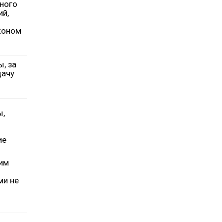
ного
ий,
коном
, за
дачу
ы,
ие
щим
ми не