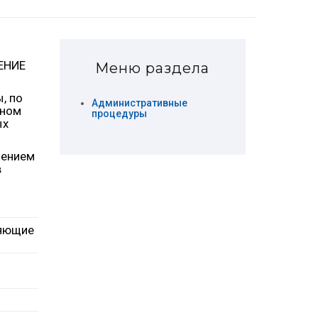
ЕНИЕ
Меню раздела
, по
Административные
нном
процедуры
ых
лением
в
ряющие