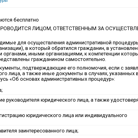
дуры
ются бесплатно
ПРОВОДИТСЯ ЛИЦОМ, ОТВЕТСТВЕННЫМ ЗА ОСУЩЕСТВЛ
ходимые для осуществления административной процедуры
анизации), в который обратился гражданин, в установле
 органами, иными организациями, к компетенции котор
представлены гражданином самостоятельно.
кументы, подтверждающие его полномочия, если с заяв
го лица, а также иные документы в случаях, указанных 
арусь «Об основах административных процедур»:
;
е руководителя юридического лица, а также удостове
истрацию юридического лица или индивидуального
ителя заинтересованного лица;